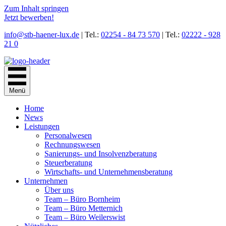
Zum Inhalt springen
Jetzt bewerben!
info@stb-haener-lux.de
| Tel.:
02254 - 84 73 570
| Tel.:
02222 - 928
21 0
Menü
Home
News
Leistungen
Personal­wesen
Rechnungs­wesen
Sanierungs- und Insolvenz­beratung
Steuer­beratung
Wirtschafts- und Unternehmens­beratung
Unternehmen
Über uns
Team – Büro Bornheim
Team – Büro Metternich
Team – Büro Weilerswist