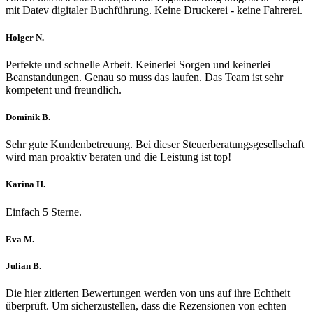
mit Datev digitaler Buchführung. Keine Druckerei - keine Fahrerei.
Holger N.
Filled
Filled
Filled
Filled
Filled
Perfekte und schnelle Arbeit. Keinerlei Sorgen und keinerlei
star
star
star
star
star
Beanstandungen. Genau so muss das laufen. Das Team ist sehr
kompetent und freundlich.
Dominik B.
Filled
Filled
Filled
Filled
Filled
Sehr gute Kundenbetreuung. Bei dieser Steuerberatungsgesellschaft
star
star
star
star
star
wird man proaktiv beraten und die Leistung ist top!
Karina H.
Filled
Filled
Filled
Filled
Filled
Einfach 5 Sterne.
star
star
star
star
star
Eva M.
Filled
Filled
Filled
Filled
Filled
Julian B.
star
star
star
star
star
Filled
Filled
Filled
Filled
Filled
Die hier zitierten Bewertungen werden von uns auf ihre Echtheit
star
star
star
star
star
überprüft. Um sicherzustellen, dass die Rezensionen von echten