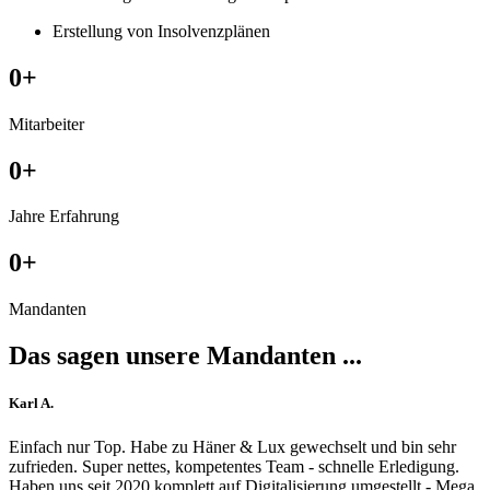
Erstellung von Insolvenz­plänen
0
+
Mitarbeiter
0
+
Jahre Erfahrung
0
+
Mandanten
Das sagen unsere Mandanten ...
Karl A.
Filled
Filled
Filled
Filled
Filled
Einfach nur Top. Habe zu Häner & Lux gewechselt und bin sehr
star
star
star
star
star
zufrieden. Super nettes, kompetentes Team - schnelle Erledigung.
Haben uns seit 2020 komplett auf Digitalisierung umgestellt - Mega