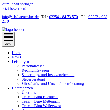
Zum Inhalt springen
Jetzt bewerben!
info@stb-haener-lux.de
| Tel.:
02254 - 84 73 570
| Tel.:
02222 - 928
21 0
Menü
Home
News
Leistungen
Personal­wesen
Rechnungs­wesen
Sanierungs- und Insolvenz­beratung
Steuer­beratung
Wirtschafts- und Unternehmens­beratung
Unternehmen
Über uns
Team – Büro Bornheim
Team – Büro Metternich
Team – Büro Weilerswist