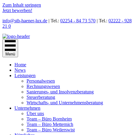
Zum Inhalt springen
Jetzt bewerben!
info@stb-haener-lux.de
| Tel.:
02254 - 84 73 570
| Tel.:
02222 - 928
21 0
Menü
Home
News
Leistungen
Personal­wesen
Rechnungs­wesen
Sanierungs- und Insolvenz­beratung
Steuer­beratung
Wirtschafts- und Unternehmens­beratung
Unternehmen
Über uns
Team – Büro Bornheim
Team – Büro Metternich
Team – Büro Weilerswist