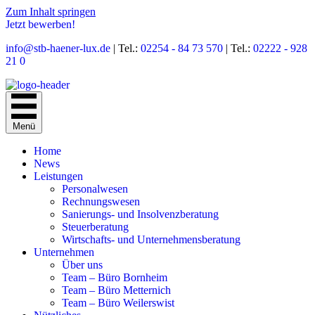
Zum Inhalt springen
Jetzt bewerben!
info@stb-haener-lux.de
| Tel.:
02254 - 84 73 570
| Tel.:
02222 - 928
21 0
Menü
Home
News
Leistungen
Personal­wesen
Rechnungs­wesen
Sanierungs- und Insolvenz­beratung
Steuer­beratung
Wirtschafts- und Unternehmens­beratung
Unternehmen
Über uns
Team – Büro Bornheim
Team – Büro Metternich
Team – Büro Weilerswist